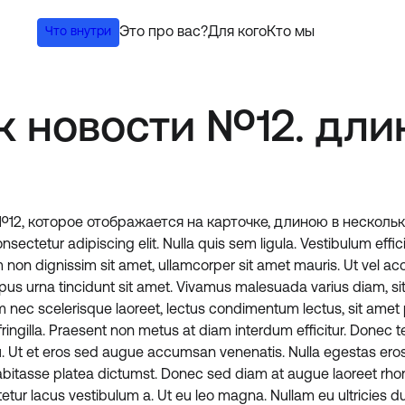
Что внутри
Это про вас?
Для кого
Кто мы
к новости №12. дли
12, которое отображается на карточке, длиною в нескольк
sectetur adipiscing elit. Nulla quis sem ligula. Vestibulum effici
um non dignissim sit amet, ullamcorper sit amet mauris. Ut vel a
mpus urna tincidunt sit amet. Vivamus malesuada varius diam, si
nim nec scelerisque laoreet, lectus condimentum lectus, sit amet p
ringilla. Praesent non metus at diam interdum efficitur. Donec t
u. Ut et eros sed augue accumsan venenatis. Nulla egestas eros 
habitasse platea dictumst. Donec sed diam at augue laoreet rho
ctetur lacus vestibulum a. Ut eu leo magna. Nullam eu ultricies d