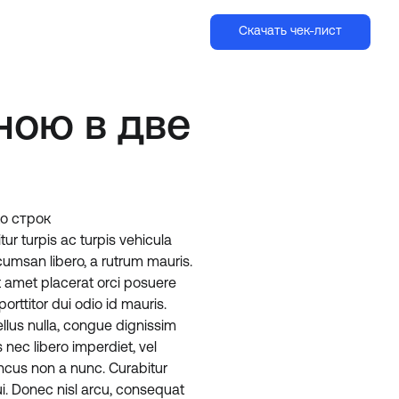
Скачать чек-лист
ною в две
о строк
tur turpis ac turpis vehicula
ccumsan libero, a rutrum mauris.
t amet placerat orci posuere
orttitor dui odio id mauris.
ellus nulla, congue dignissim
nec libero imperdiet, vel
ncus non a nunc. Curabitur
ui. Donec nisl arcu, consequat