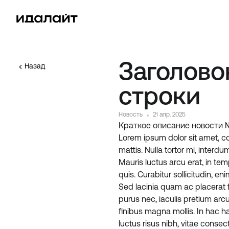
Заголово
Назад
строки
Новость
21 апр. 2025
Краткое описание новости №
Lorem ipsum dolor sit amet, con
mattis. Nulla tortor mi, interd
Mauris luctus arcu erat, in te
quis. Curabitur sollicitudin, e
Sed lacinia quam ac placerat f
purus nec, iaculis pretium arc
finibus magna mollis. In hac 
luctus risus nibh, vitae conse