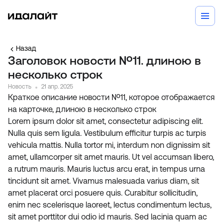
Назад
Заголовок новости №11. длиною в
несколько строк
Новость
21 апр. 2025
Краткое описание новости №11, которое отображается
на карточке, длиною в несколько строк
Lorem ipsum dolor sit amet, consectetur adipiscing elit.
Nulla quis sem ligula. Vestibulum efficitur turpis ac turpis
vehicula mattis. Nulla tortor mi, interdum non dignissim sit
amet, ullamcorper sit amet mauris. Ut vel accumsan libero,
a rutrum mauris. Mauris luctus arcu erat, in tempus urna
tincidunt sit amet. Vivamus malesuada varius diam, sit
amet placerat orci posuere quis. Curabitur sollicitudin,
enim nec scelerisque laoreet, lectus condimentum lectus,
sit amet porttitor dui odio id mauris. Sed lacinia quam ac