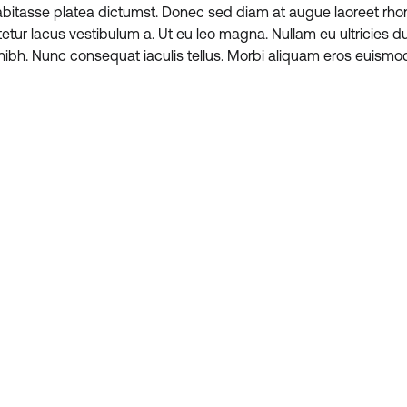
habitasse platea dictumst. Donec sed diam at augue laoreet rho
ctetur lacus vestibulum a. Ut eu leo magna. Nullam eu ultricies d
nibh. Nunc consequat iaculis tellus. Morbi aliquam eros euismod 