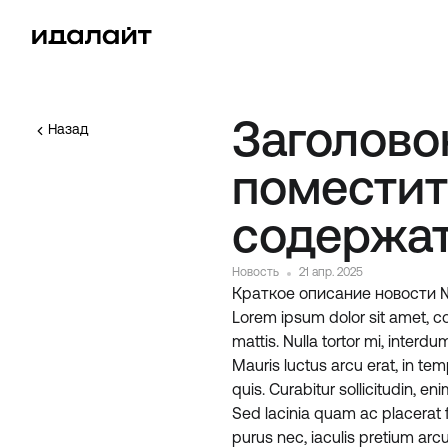
Заголово
Назад
поместит
содержат
Новость
21 апр. 2025
Краткое описание новости №
Lorem ipsum dolor sit amet, con
mattis. Nulla tortor mi, interd
Mauris luctus arcu erat, in te
quis. Curabitur sollicitudin, e
Sed lacinia quam ac placerat f
purus nec, iaculis pretium arc