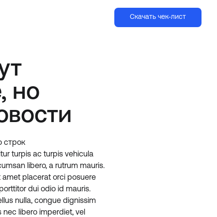
Скачать чек-лист
ут
, но
овости
о строк
tur turpis ac turpis vehicula
ccumsan libero, a rutrum mauris.
t amet placerat orci posuere
orttitor dui odio id mauris.
ellus nulla, congue dignissim
nec libero imperdiet, vel