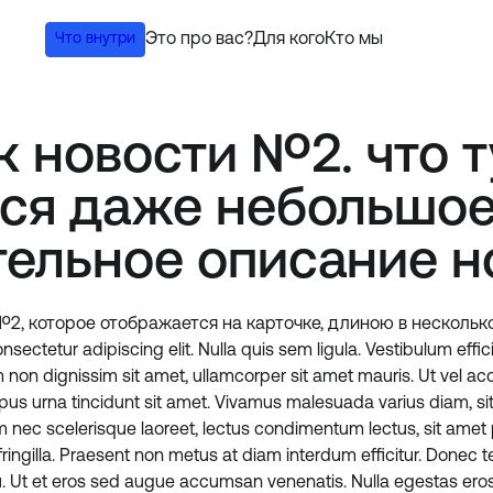
Что внутри
Это про вас?
Для кого
Кто мы
к новости №2. что т
ся даже небольшое
ельное описание н
2, которое отображается на карточке, длиною в нескольк
sectetur adipiscing elit. Nulla quis sem ligula. Vestibulum effici
um non dignissim sit amet, ullamcorper sit amet mauris. Ut vel a
mpus urna tincidunt sit amet. Vivamus malesuada varius diam, si
nim nec scelerisque laoreet, lectus condimentum lectus, sit amet p
ringilla. Praesent non metus at diam interdum efficitur. Donec t
u. Ut et eros sed augue accumsan venenatis. Nulla egestas eros 